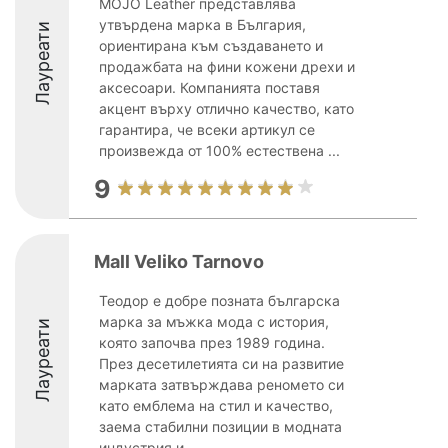
MOJO Leather представлява
утвърдена марка в България,
Лауреати
ориентирана към създаването и
продажбата на фини кожени дрехи и
аксесоари. Компанията поставя
акцент върху отлично качество, като
гарантира, че всеки артикул се
произвежда от 100% естествена ...
9
Mall Veliko Tarnovo
Теодор е добре позната българска
марка за мъжка мода с история,
Лауреати
която започва през 1989 година.
През десетилетията си на развитие
марката затвърждава реномето си
като емблема на стил и качество,
заема стабилни позиции в модната
индустрия и ...