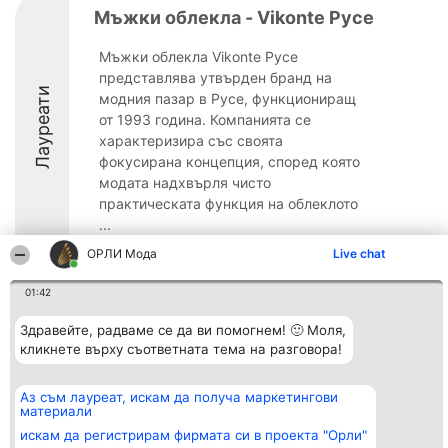
Мъжки облекла - Vikonte Русе
Мъжки облекла Vikonte Русе
представлява утвърден бранд на
Лауреати
модния пазар в Русе, функциониращ
от 1993 година. Компанията се
характеризира със своята
фокусирана концепция, според която
модата надхвърля чисто
практическата функция на облеклото
...
ОРЛИ Мода
Live chat
9.2
01:42
Здравейте, радваме се да ви помогнем! 🙂 Моля,
Организатор на
Класация
Контакти
класиране
кликнете върху съответната тема на разговора!
Победители
Контакти
Beautiful Company S.R.L.
Списък на
BulevardulAleea Timișul De
всички
Sus Nr. 2, Bl. A30, Sc. A, Et.
победители
Аз съм лауреат, искам да получа маркетингови
4, Ap. 13
Правила
материали
București 53-238
Статут/Устав
искам да регистрирам фирмата си в проекта "Орли"
CUI 36737675
Политика за