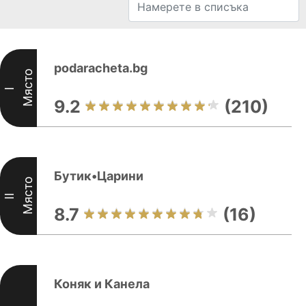
podaracheta.bg
Място
I
9.2
(210)
Бутик•Царини
Място
II
8.7
(16)
Коняк и Канела