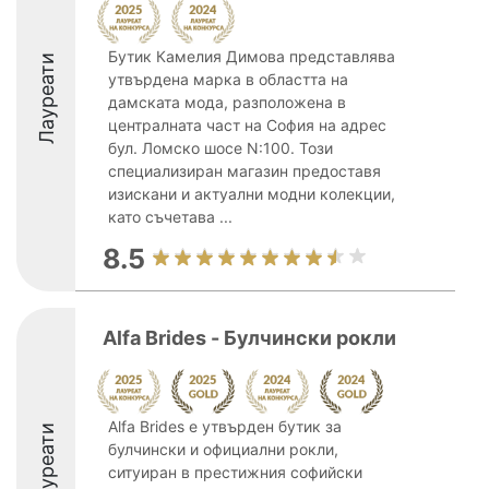
Бутик Камелия Димова представлява
Лауреати
утвърдена марка в областта на
дамската мода, разположена в
централната част на София на адрес
бул. Ломско шосе N:100. Този
специализиран магазин предоставя
изискани и актуални модни колекции,
като съчетава ...
8.5
Alfa Brides - Булчински рокли
Alfa Brides е утвърден бутик за
Лауреати
булчински и официални рокли,
ситуиран в престижния софийски